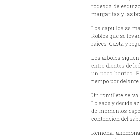
rodeada de esquizo
margaritas y las b
Los capullos se ma
Robles que se leva
raíces. Gusta y re
Los árboles siguen
entre dientes de le
un poco borrico. 
tiempo por delante.
Un ramillete se va
Lo sabe y decide a
de momentos especi
contención del sab
Remona, anémona y