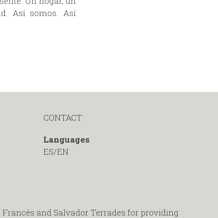
esente. Un hogar, un
ad. Así somos. Así
CONTACT
Languages
ES
EN
 Francés and Salvador Terrades for providing