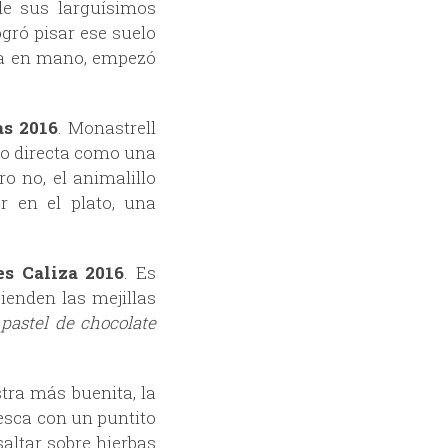
de sus larguísimos
gró pisar ese suelo
opa en mano, empezó
as 2016
. Monastrell
po directa como una
o no, el animalillo
r en el plato, una
es Caliza 2016
. Es
enden las mejillas
n
pastel de chocolate
tra más buenita, la
resca con un puntito
saltar sobre hierbas