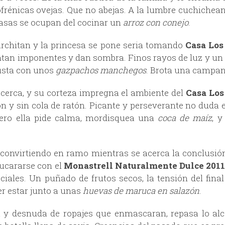
frénicas ovejas. Que no abejas. A la lumbre cuchichean
rasas se ocupan del cocinar un
arroz con conejo
.
rchitan y la princesa se pone seria tomando
Casa Los
ntan imponentes y dan sombra. Finos rayos de luz y un 
gusta con unos
gazpachos manchegos
. Brota una campanill
 cerca, y su corteza impregna el ambiente del
Casa Los
ón y sin cola de ratón.
Picante y perseverante no duda e
Pero ella pide calma, mordisquea una
coca de maíz
, y
 convirtiendo en ramo mientras se acerca la conclusión 
zucararse con el
Monastrell Naturalmente Dulce 2011
ales. Un puñado de frutos secos, la tensión del final
er estar junto a unas
huevas de maruca en salazón
.
 desnuda de ropajes que enmascaran, repasa lo al