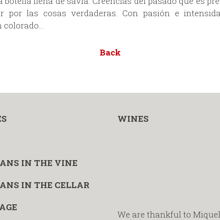
botella llena de savia. Creencias del pasado que es pr
ar por las cosas verdaderas. Con pasión e intensid
n colorado…
Back
ES
WINES
ANS IN THE VINE
ANS IN THE CELLAR
AGE
We are thankful to Miquel