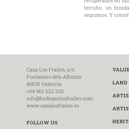
recuperados en una 
terruño, un brind
seguimos. Y colorí
Casa Los Frailes, s/n
VALU
Fontanars dels Alforins
LAND
46635 Valencia
+34 962 222 220
ARTIS
info@bodegaslosfrailes.com
www.casalosfrailes.es
ARTIS
HERIT
FOLLOW US