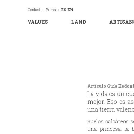
Contact
Press
ES
EN
VALUES
LAND
ARTISANS
Artículo Guía Hedonis
La vida es un cu
mejor. Eso es a
una tierra valen
Suelos calcáreos s
una princesa, la 