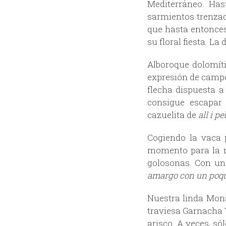
Mediterráneo. Has
sarmientos trenzad
que hasta entonces
su floral fiesta. La
Alboroque dolomít
expresión de campo
flecha dispuesta a
consigue escapar 
cazuelita de
all i p
Cogiendo la vaca p
momento para la m
golosonas. Con un
amargo con un poqu
Nuestra linda Mona
traviesa Garnacha 
arisco. A veces, só