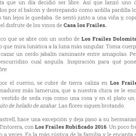
ta que un día decidió ser libre. Así que lanzó uno 
os por el balcón y destrepando como ardilla pardilla lo
 tan lejos le quedaba. Se sentó junto a una viña y, c
 del disfrute de los vinos de
Casa los Frailes.
ico que se abre con un sorbo de
Los Frailes Dolomit
 que mira lunática a la luna más singular. Toma cuer
 cazar un cerdo jabalín caminante entre amapolas. Per
escurridizo cual anguila. Inspiración para qué pone
ebre
.
or el cuerno, se cubre de tierra caliza en
Los Frail
adurez más lameruza, que a nuestra chica se le enci
 vestido de seda roja como una rosa y en el plato u
ito de helado de azahar
. Las flores siguen brotando.
strell, hace una excepción y deja paso a su hermanas
Tintorera, con
Los Frailes Rubificado 2016
. Un poco f
lo a veces. Es la más rústica de la familia y le encanta 