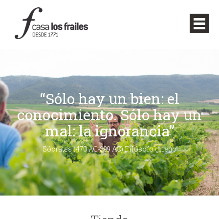
“Sólo hay un bien: el
conocimiento. Sólo hay un
mal: la ignorancia”
Sócrates (470 AC-399 AC) Filósofo griego